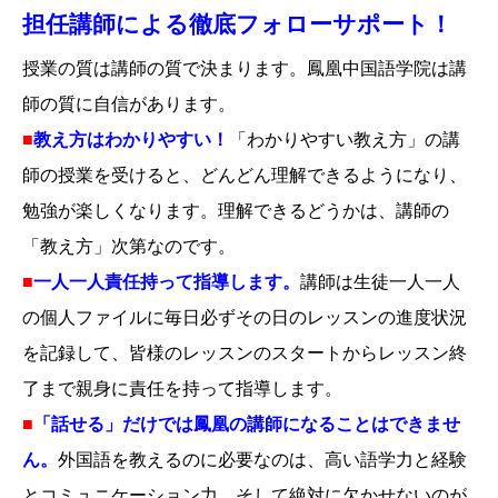
担任講師による徹底フォローサポート！
神戸三宮校
授業の質は講師の質で決まります。鳳凰中国語学院は講
師の質に自信があります。
ブログ
■
教え方はわかりやすい！
「わかりやすい教え方」の講
お問い合せ
師の授業を受けると、どんどん理解できるようになり、
勉強が楽しくなります。理解できるどうかは、講師の
「教え方」次第なのです。
■
一人一人責任持って指導します。
講師は生徒一人一人
の個人ファイルに毎日必ずその日のレッスンの進度状況
を記録して、皆様のレッスンのスタートからレッスン終
了まで親身に責任を持って指導します。
■
「話せる」だけでは鳳凰の講師になることはできませ
ん。
外国語を教えるのに必要なのは、高い語学力と経験
とコミュニケーション力。そして絶対に欠かせないのが