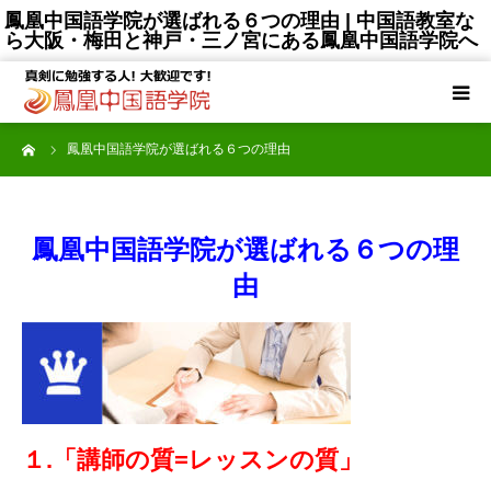
鳳凰中国語学院が選ばれる６つの理由 | 中国語教室な
ら大阪・梅田と神戸・三ノ宮にある鳳凰中国語学院へ
TOP
ーム
鳳凰中国語学院が選ばれる６つの理由
選ばれる理由
コース一覧
鳳凰中国語学院が選ばれる６つの理
由
授講料
講師陣
受講生の声
１.「講師の質=レッスンの質」
大阪梅田校