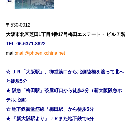
神戸三宮校
〒530-0012
ブログ
大阪市北区芝田1丁目4番17号梅田エステート・ ビル７階
TEL:06-6371-8822
お問い合せ
mail:
mail@phoenixchina.net
☆ ＪＲ「大阪駅」、御堂筋口から北側陸橋を渡って北へ
と徒歩5分
★ 阪急「梅田駅」茶屋町口から徒歩2分（新大阪阪急ホ
テル北側）
☆ 地下鉄御堂筋線「梅田駅」から徒歩5分
★ 「新大阪駅より」ＪＲまた地下鉄で5分