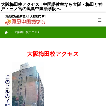
大阪梅田校アクセス | 中国語教室なら大阪・梅田と神
戸・三ノ宮の鳳凰中国語学院へ
TOP
ーム
大阪梅田校アクセス
選ばれる理由
コース一覧
大阪梅田校アクセス
授講料
講師陣
受講生の声
大阪梅田校