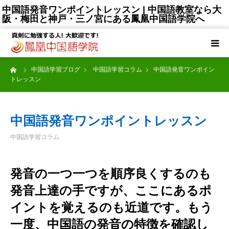
中国語発音ワンポイントレッスン | 中国語教室なら大
阪・梅田と神戸・三ノ宮にある鳳凰中国語学院へ
TOP
ーム
中国語学習ブログ
中国語学習コラム
中国語発音ワンポイン
選ばれる理由
トレッスン
コース一覧
中国語発音ワンポイントレッスン
授講料
中国語学習コラム
講師陣
発音の一つ一つを順序良くするのも
発音上達の手ですが、ここにあるポ
受講生の声
イントを覚えるのも近道です。もう
大阪梅田校
一度、中国語の発音の特徴を確認し