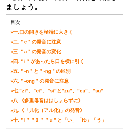
ましょう。
神戸三宮校
目次
ブログ
»一.口の開きを極端に大きく
»二.＂e＂の発音に注意
お問い合せ
»三.＂a＂の発音の変化
»四.＂i＂があったら口を横に引く
»五.＂-n＂と＂-ng＂の区別
»六.＂-ong＂の発音に注意
»七.”zi”、”ci”、”si”と”zu”、”cu”、”su”
»八.《多重母音ははしょらずに》
»九.《「儿化（アル化)」の発音》
»十.＂i＂＂ü ＂＂u＂と「い」「ゆ」「う」