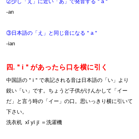
②少し「え」に近い「あ」で発音する＂a＂
-an
③日本語の「え」と同じ音になる＂a＂
-ian
四.＂i＂があったら口を横に引く
中国語の＂i＂で表記される音は日本語の「い」より
鋭い「い」です。ちょうど子供がけんかして「イー
だ」と言う時の「イー」の口。思いっきり横に引いて
下さい。
洗衣机
xǐ yī jī ＝洗濯機