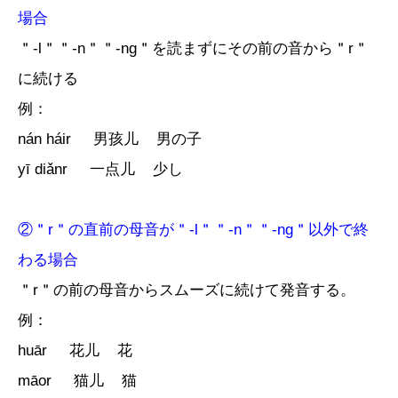
場合
＂-l＂＂-n＂＂-ng＂を読まずにその前の音から＂r＂
に続ける
例：
nán háir 男孩儿 男の子
yī diǎnr 一点儿 少し
②＂r＂の直前の母音が＂-l＂＂-n＂＂-ng＂以外で終
わる場合
＂r＂の前の母音からスムーズに続けて発音する。
例：
huār 花儿 花
māor 猫儿 猫