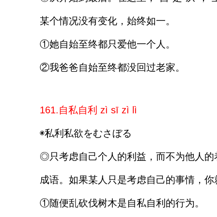
某个情况没有变化，始终如一。
①她自始至终都只爱他一个人。
②我爸爸自始至终都没回过老家。
161.自私自利 zì sī zì lì
◉私利私欲をむさぼる
◎只考虑自己个人的利益，而不为他人的着
成语。如果某人只是考虑自己的事情，你
①随便乱砍伐树木是自私自利的行为。