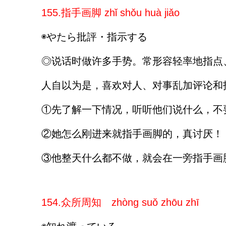
155.指手画脚 zhǐ shǒu huà jiǎo
◉やたら批評・指示する
◎说话时做许多手势。常形容轻率地指点
人自以为是，喜欢对人、对事乱加评论和
①先了解一下情况，听听他们说什么，不
②她怎么刚进来就指手画脚的，真讨厌！
③他整天什么都不做，就会在一旁指手画
154.众所周知 zhòng suǒ zhōu zhī