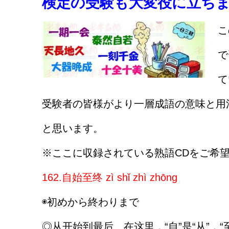
検定の受験も大変役に立ちま
こ
で
て
受験者の皆様がより一層成語の意味と用
と思います。
※ここに収録されている熟語CDをご希
162.自始至终 zì shǐ zhì zhōng
◉初めから終わりまで
◎从开始到最后。在这里，“自”是“从”，