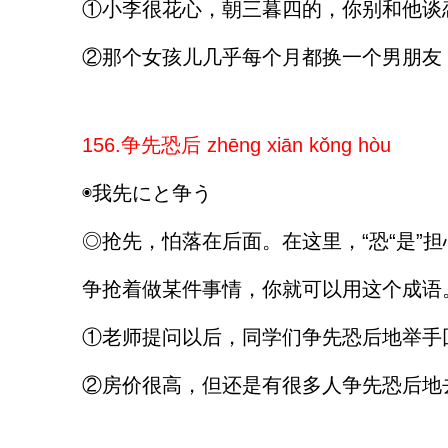
①小李很花心，朝三暮四的，你别和他谈
②那个女孩儿几乎每个月都换一个男朋友
156.争先恐后 zhēng xiān kǒng hòu
◉我先にと争う
◎抢先，怕落在后面。在这里，“恐“是”
争抢着做某件事情，你就可以用这个成语
①老师提问以后，同学们争先恐后地举手
②房价很高，但还是有很多人争先恐后地