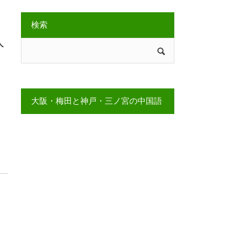
検索
人
大阪・梅田と神戸・三ノ宮の中国語
教室