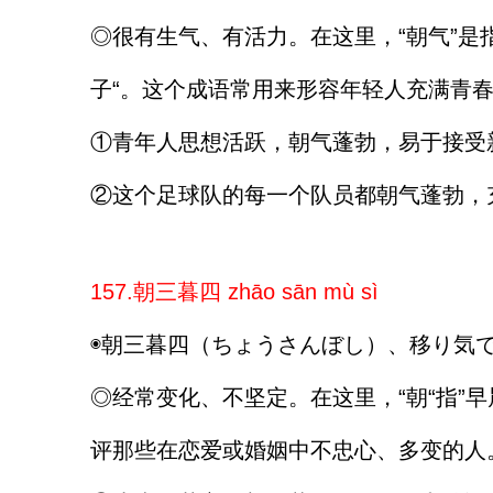
◎很有生气、有活力。在这里，“朝气”是指
子“。这个成语常用来形容年轻人充满青
①青年人思想活跃，朝气蓬勃，易于接受
②这个足球队的每一个队员都朝气蓬勃，
157.朝三暮四 zhāo sān mù sì
◉朝三暮四（ちょうさんぼし）、移り気
◎经常变化、不坚定。在这里，“朝“指”早
评那些在恋爱或婚姻中不忠心、多变的人