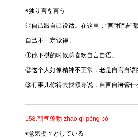
◉独り言を言う
◎自己跟自己说话。在这里，“言”和“语”
自己不一定觉得。
①他下棋的时候总喜欢自言自语。
②这个人好像精神不正常，老是自言自语
③有事儿你得去找领导说，自言自语管什
158.朝气蓬勃 zhāo qì péng bó
◉意気揚々としている