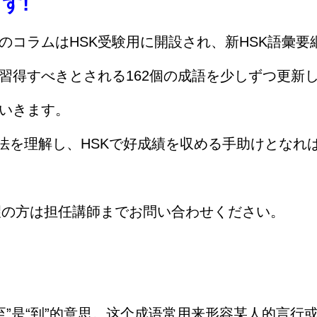
す!
のコラムはHSK受験用に開設され、新HSK語彙要
習得すべきとされる162個の成語を少しずつ更新
いきます。
法を理解し、HSKで好成績を収める手助けとなれ
望の方は担任講師までお問い合わせください。
“至”是“到”的意思。这个成语常用来形容某人的言行