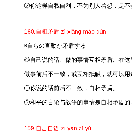
②你这样自私自利，不为别人着想，是不
160.自相矛盾 zì xiāng máo dùn
◉自らの言動が矛盾する
◎自己说的话、做的事情互相矛盾。在这里
做事前后不一致，或互相抵触，就可以用
①你说的话前后不一致，自相矛盾。
②和平的言论与战争的事情是自相矛盾的
159.自言自语 zì yán zì yǔ