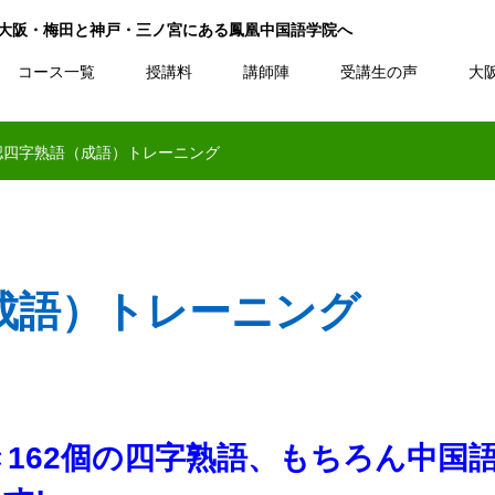
なら大阪・梅田と神戸・三ノ宮にある鳳凰中国語学院へ
コース一覧
授講料
講師陣
受講生の声
大
公認四字熟語（成語）トレーニング
成語）トレーニング
162個の四字熟語、
もちろん中国