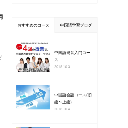
綱
おすすめのコース
中国語学習ブログ
し
中国語発音入門コー
ば
ス
2018.10.3
中国語会話コース(初
級〜上級)
2018.10.4
或