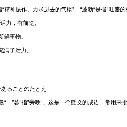
“精神振作、力求进去的气概”。“蓬勃“是指”旺盛的
春话力，有前途。
新鲜事物。
充满了活力。
であることのたとえ
晨“，”暮“指”旁晚“。这是一个贬义的成语，常用来
。