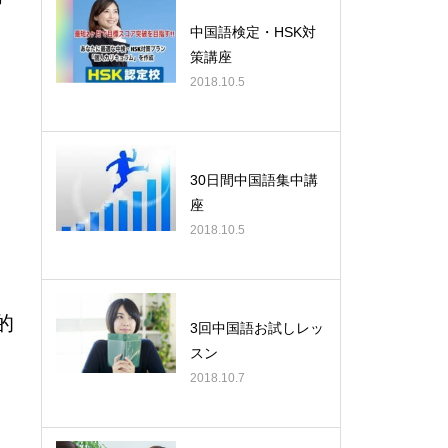
中国語検定・HSK対
策講座
2018.10.5
30日間中国語集中講
座
2018.10.5
的
3回中国語お試しレッ
スン
2018.10.7