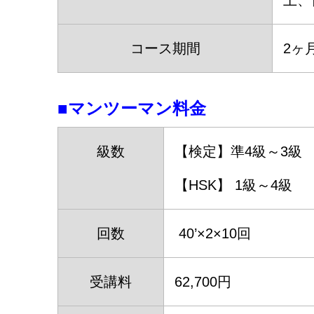
土、日
コース期間
2ヶ月
■マンツーマン料金
級数
【検定】準4級～3級
【HSK】 1級～4級
回数
40’×2×10回
受講料
62,700円