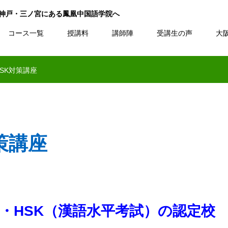
と神戸・三ノ宮にある鳳凰中国語学院へ
コース一覧
授講料
講師陣
受講生の声
大
SK対策講座
策講座
・HSK（漢語水平考試）の認定校