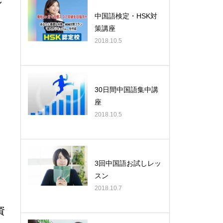
中国語検定・HSK対
策講座
2018.10.5
30日間中国語集中講
座
2018.10.5
3回中国語お試しレッ
スン
2018.10.7
資