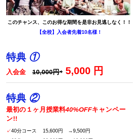
神戸三宮校
このチャンス、このお得な期間を是非お見逃しなく！！
ブログ
【全校】入会者先着10名様！
お問い合せ
特典
①
5,000 円
入会金
10,000円
⇨
特典
②
最初の１ヶ月授業料
40%OFF
キャンペー
ン!!
✓
40分コース 15,600円 →9,500円