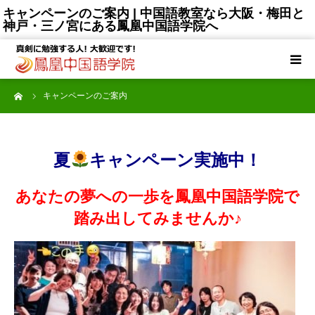
キャンペーンのご案内 | 中国語教室なら大阪・梅田と
神戸・三ノ宮にある鳳凰中国語学院へ
TOP
ーム
キャンペーンのご案内
選ばれる理由
コース一覧
夏
キャンペーン実施中！
授講料
あなたの夢への一歩を鳳凰中国語学院で
踏み出してみませんか♪
講師陣
受講生の声
大阪梅田校