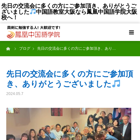
先日の交流会に多くの方にご参加頂き、ありがとうご
ざいました
中国語教室大阪なら鳳凰中国語学院大阪
校へ！
TOP
選ばれる理由
ーム
ブログ
先日の交流会に多くの方にご参加頂き、あり…
コース一覧
先日の交流会に多くの方にご参加頂
授講料
き、ありがとうございました
2024.05.7
講師陣
受講生の声
大阪梅田校